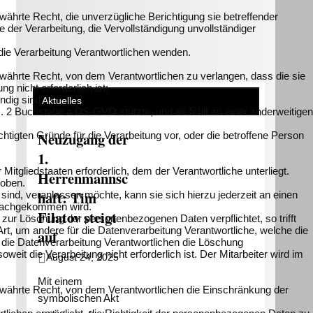
hrte Recht, die unverzügliche Berichtigung sie betreffender
der Verarbeitung, die Vervollständigung unvollständiger
 die Verarbeitung Verantwortlichen wenden.
ährte Recht, von dem Verantwortlichen zu verlangen, dass die sie
 nicht erforderlich ist:
ndig sind.
Aktuelles
s. 2 Buchstabe a DS-GVO stützte, und es fehlt an einer anderweitigen
Neuzugang der
tigten Gründe für die Verarbeitung vor, oder die betroffene Person
1.
tgliedstaaten erforderlich, dem der Verantwortliche unterliegt.
Herrenmannsc
hoben.
haft: Tim
ind, veranlassen möchte, kann sie sich hierzu jederzeit an einen
h nachgekommen wird.
Filatov steigt
r Löschung der personenbezogenen Daten verpflichtet, so trifft
 um andere für die Datenverarbeitung Verantwortliche, welche die
auf
r die Datenverarbeitung Verantwortlichen die Löschung
t die Verarbeitung nicht erforderlich ist. Der Mitarbeiter wird im
August 24, 2025
Mit einem
währte Recht, von dem Verantwortlichen die Einschränkung der
symbolischen Akt