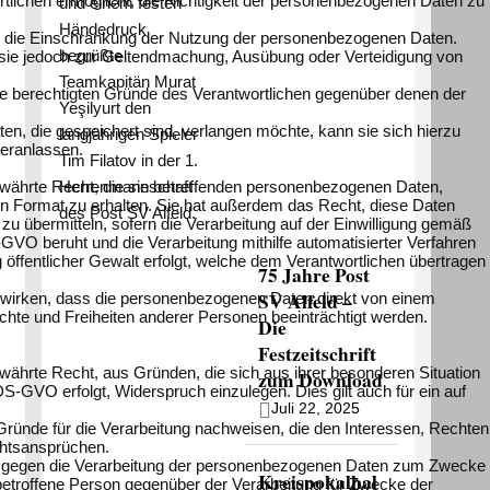
rtlichen ermöglicht, die Richtigkeit der personenbezogenen Daten zu
und einem festen
Händedruck
sen die Einschränkung der Nutzung der personenbezogenen Daten.
begrüßte
gt sie jedoch zur Geltendmachung, Ausübung oder Verteidigung von
Teamkapitän Murat
die berechtigten Gründe des Verantwortlichen gegenüber denen der
Yeşilyurt den
, die gespeichert sind, verlangen möchte, kann sie sich hierzu
langjährigen Spieler
veranlassen.
Tim Filatov in der 1.
Herrenmannschaft
währte Recht, die sie betreffenden personenbezogenen Daten,
ren Format zu erhalten. Sie hat außerdem das Recht, diese Daten
des Post SV Alfeld.
 übermitteln, sofern die Verarbeitung auf der Einwilligung gemäß
O beruht und die Verarbeitung mithilfe automatisierter Verfahren
ng öffentlicher Gewalt erfolgt, welche dem Verantwortlichen übertragen
75 Jahre Post
SV Alfeld –
erwirken, dass die personenbezogenen Daten direkt von einem
echte und Freiheiten anderer Personen beeinträchtigt werden.
Die
Festzeitschrift
ährte Recht, aus Gründen, die sich aus ihrer besonderen Situation
zum Download
S-GVO erfolgt, Widerspruch einzulegen. Dies gilt auch für ein auf
Juli 22, 2025
ründe für die Verarbeitung nachweisen, die den Interessen, Rechten
chtsansprüchen.
uch gegen die Verarbeitung der personenbezogenen Daten zum Zwecke
Kreispokalhal
e betroffene Person gegenüber der Verarbeitung für Zwecke der