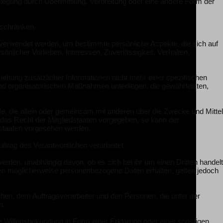
legung durch Übermittlung, Verbreitung oder eine andere Form der
uschränken.
n verwendet werden, um bestimmte persönliche Aspekte, die sich auf
önlicher Vorlieben, Interessen, Zuverlässigkeit, Verhalten,
hung zusätzlicher Informationen nicht mehr einer spezifischen
nd organisatorischen Maßnahmen unterliegen, die gewährleisten,
elle, die allein oder gemeinsam mit anderen über die Zwecke und Mittel
 das Recht der Mitgliedstaaten vorgegeben, so kann der
dstaaten vorgesehen werden.
ftrag des Verantwortlichen verarbeitet.
erden, unabhängig davon, ob es sich bei ihr um einen Dritten handelt
en möglicherweise personenbezogene Daten erhalten, gelten jedoch
ichen, dem Auftragsverarbeiter und den Personen, die unter der
n.
ene Willensbekundung in Form einer Erklärung oder einer sonstigen