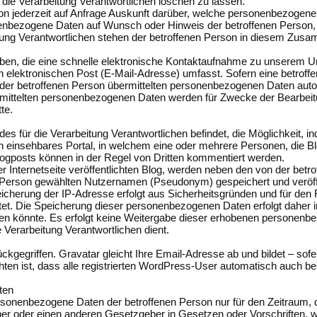
die Verarbeitung Verantwortlichen löschen zu lassen.
erson jederzeit auf Anfrage Auskunft darüber, welche personenbezogen
rsonenbezogene Daten auf Wunsch oder Hinweis der betroffenen Person
eitung Verantwortlichen stehen der betroffenen Person in diesem Zu
ngaben, die eine schnelle elektronische Kontaktaufnahme zu unserem
 elektronischen Post (E-Mail-Adresse) umfasst. Sofern eine betroffe
der betroffenen Person übermittelten personenbezogenen Daten automa
bermittelten personenbezogenen Daten werden für Zwecke der Bearbei
te.
 des für die Verarbeitung Verantwortlichen befindet, die Möglichkeit, 
ntlich einsehbares Portal, in welchem eine oder mehrere Personen, die
ogposts können in der Regel von Dritten kommentiert werden.
ser Internetseite veröffentlichten Blog, werden neben den von der 
erson gewählten Nutzernamen (Pseudonym) gespeichert und veröffentl
icherung der IP-Adresse erfolgt aus Sicherheitsgründen und für den 
stet. Die Speicherung dieser personenbezogenen Daten erfolgt daher i
ren könnte. Es erfolgt keine Weitergabe dieser erhobenen personenbe
 Verarbeitung Verantwortlichen dient.
gegriffen. Gravatar gleicht Ihre Email-Adresse ab und bildet – sofer
achten ist, dass alle registrierten WordPress-User automatisch auch bei
ten
personenbezogene Daten der betroffenen Person nur für den Zeitraum,
r oder einen anderen Gesetzgeber in Gesetzen oder Vorschriften, welc