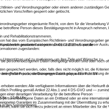
ichtlinien- und Verordnungsgeber oder einem anderen zuständigen Ge
ichen Vorschriften gesperrt oder gelöscht.
erordnungsgeber eingeräumte Recht, von dem für die Verarbeitung Ve
betroffene Person dieses Bestätigungsrecht in Anspruch nehmen, kann
rin und Rehabilitationstrammeren.
on hat das vom Europäischen Richtlinien- und Verordnungsgeber gewä
gespeicherten personenbezogenen Daten und eine Kopie dieser Auskunf
m Kursbereich gearbeitet und mich am 01.03.2020 als mobile
formationen zugestanden:
u Unterstützen und zu motivieren, um ihre Ziele und Wünsche zu
ie personenbezogenen Daten offengelegt worden sind oder noch offe
n gespeichert werden, oder, falls dies nicht möglich ist, die Kriterie
e betreffenden personenbezogenen Daten oder auf Einschränkung der
mir eine große Freude, die Damengymnastikgruppe des Post SV
erhoben werden: Alle verfügbaren Informationen über die Herkunft d
eßlich Profiling gemäß Artikel 22 Abs.1 und 4 DS-GVO und — zuminde
gen einer derartigen Verarbeitung für die betroffene Person
 Uhr – 17:45 Uhr
 personenbezogene Daten an ein Drittland oder an eine internationale 
 geeigneten Garantien im Zusammenhang mit der Übermittlung zu erha
r in den Sommerferien)
men, kann sie sich hierzu jederzeit an einen Mitarbeiter des für die