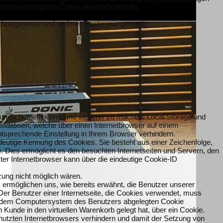
 personenbezogenen Daten einverstanden ist.
nschutzgesetze und anderer Bestimmungen mit
ndlicher, effektiver und sicherer zu machen. Local Storage und
xtdateien, welche über einen Internetbrowser auf einem
sprechende Einstellung in Ihrem Browser verhindern.
deutige Kennung des Cookies. Sie besteht aus einer Zeichenfolge,
 Dies ermöglicht es den besuchten Internetseiten und Servern, den
ter Internetbrowser kann über die eindeutige Cookie-ID
zung nicht möglich wären.
 ermöglichen uns, wie bereits erwähnt, die Benutzer unserer
Der Benutzer einer Internetseite, die Cookies verwendet, muss
 auf dem Computersystem des Benutzers abgelegten Cookie
 Kunde in den virtuellen Warenkorb gelegt hat, über ein Cookie.
enutzten Internetbrowsers verhindern und damit der Setzung von