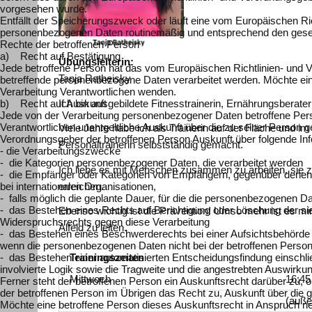
vorgesehen wurde.
Entfällt der Speicherungszweck oder läuft eine vom Europäischen R
personenbezogenen Daten routinemäßig und entsprechend den gesetzl
Rechte der betroffenen Person
a) Recht auf Bestätigung
Übungsleiterin:
Jede betroffene Person hat das vom Europäischen Richtlinien- und V
Tanja Ratheisky
betreffende personenbezogene Daten verarbeitet werden. Möchte eine 
Verarbeitung Verantwortlichen wenden.
Ich bin ausgebildete Fitnesstrainerin, Ernährungsberate
b) Recht auf Auskunft
Jede von der Verarbeitung personenbezogener Daten betroffene Pers
Verantwortlichen unentgeltliche Auskunft über die zu seiner Person 
Viele Jahre habe ich als Trainerin auf der Fläche und i
Verordnungsgeber der betroffenen Person Auskunft über folgende In
Personaltrainerin selbstständig gemacht.
- die Verarbeitungszwecke
- die Kategorien personenbezogener Daten, die verarbeitet werden
Ich liebe es mit Menschen zusammen zu arbeiten, sie z
- die Empfänger oder Kategorien von Empfängern, gegenüber denen d
erreichen.
bei internationalen Organisationen,
- falls möglich die geplante Dauer, für die die personenbezogenen Date
- das Bestehen eines Rechts auf Berichtigung oder Löschung der si
Ebenso wichtig ist die Prävention! Umso mehr ist es 
Widerspruchsrechts gegen diese Verarbeitung
Alfeld zu leiten.
- das Bestehen eines Beschwerderechts bei einer Aufsichtsbehörde
wenn die personenbezogenen Daten nicht bei der betroffenen Person 
- das Bestehen einer automatisierten Entscheidungsfindung einschli
Trainingszeiten
involvierte Logik sowie die Tragweite und die angestrebten Auswirkun
Mittwoch
16:45
Ferner steht der betroffenen Person ein Auskunftsrecht darüber zu, ob
der betroffenen Person im Übrigen das Recht zu, Auskunft über die
(auße
Möchte eine betroffene Person dieses Auskunftsrecht in Anspruch neh