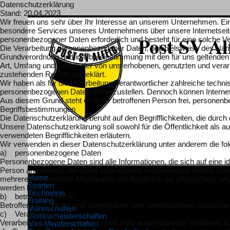
Datenschutzerklärung
Stand: 20.04.2023
Wir freuen uns sehr über Ihr Interesse an unserem Unternehmen. Ein
besondere Services unseres Unternehmens über unsere Internetseite
Post SV Alf
personenbezogener Daten erforderlich und besteht für eine solche Ver
Die Verarbeitung personenbezogener Daten, beispielsweise des Namen
Grundverordnung und in Übereinstimmung mit den für uns geltenden
Art, Umfang und Zweck der von uns erhobenen, genutzten und verarb
zustehenden Rechte aufgeklärt.
Wir haben als für die Verarbeitung Verantwortlicher zahlreiche tec
personenbezogenen Daten sicherzustellen. Dennoch können Internetb
Aus diesem Grund steht es jeder betroffenen Person frei, personenbe
Begriffsbestimmungen
Die Datenschutzerklärung beruht auf den Begrifflichkeiten, die du
Unsere Datenschutzerklärung soll sowohl für die Öffentlichkeit als 
verwendeten Begrifflichkeiten erläutern.
Wir verwenden in dieser Datenschutzerklärung unter anderem die fol
a) personenbezogene Daten
Personenbezogene Daten sind alle Informationen, die sich auf eine iden
Person angesehen, die direkt oder indirekt, insbesondere mittels 
Home
mehreren besonderen Merkmalen, die Ausdruck der physischen, physiolo
Sparten
werden kann.
Tischtennis
b) betroffene Person
Training
Betroffene Person ist jede identifizierte oder identifizierbare natür
Mannschaften
c) Verarbeitung
Vereinsmeisterschaften
Verarbeitung ist jeder mit oder ohne Hilfe automatisierter Verfah
Mini-Meisterschaften