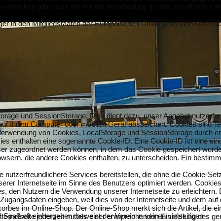
u verstehen gibt, dass sie mit der Verarbeitung der sie betreffenden
iger in den Mitgliedstaaten der Europäischen Union geltenden Date
orage und SessionStorage. Dies dient dazu, unser Angebot nutzerfreu
 auf Ihrem Computer oder mobilen Gerät abspeichert. Cookies sind Te
erwendung von Cookies, LocalStorage und SessionStorage durch ent
es enthalten eine sogenannte Cookie-ID. Eine Cookie-ID ist eine ein
ser zugeordnet werden können, in dem das Cookie gespeichert wurde.
owsern, die andere Cookies enthalten, zu unterscheiden. Ein bestimm
 nutzerfreundlichere Services bereitstellen, die ohne die Cookie-Set
erer Internetseite im Sinne des Benutzers optimiert werden. Cookies
, den Nutzern die Verwendung unserer Internetseite zu erleichtern. 
ine Zugangsdaten eingeben, weil dies von der Internetseite und dem
rbes im Online-Shop. Der Online-Shop merkt sich die Artikel, die ein
Spaß oft einhergehen, beweist der Verein in seinen vielseitigen
ernetseite jederzeit mittels einer entsprechenden Einstellung des g