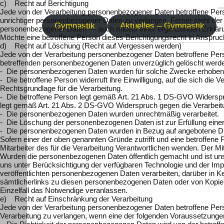
c) Recht auf Berichtigung
Jede von der Verarbeitung personenbezogener Daten betroffene Pers
unrichtiger personenbezogener Daten zu verlangen. Ferner steht der 
Gymnastik
Aktuelles – Gymnastik
personenbezogener Daten — auch mittels einer ergänzenden Erklär
Möchte eine betroffene Person dieses Berichtigungsrecht in Anspruch
d) Recht auf Löschung (Recht auf Vergessen werden)
Jede von der Verarbeitung personenbezogener Daten betroffene Pers
betreffenden personenbezogenen Daten unverzüglich gelöscht werden, s
- Die personenbezogenen Daten wurden für solche Zwecke erhoben od
- Die betroffene Person widerruft ihre Einwilligung, auf die sich di
Rechtsgrundlage für die Verarbeitung.
- Die betroffene Person legt gemäß Art. 21 Abs. 1 DS-GVO Widerspruc
legt gemäß Art. 21 Abs. 2 DS-GVO Widerspruch gegen die Verarbeitu
- Die personenbezogenen Daten wurden unrechtmäßig verarbeitet.
- Die Löschung der personenbezogenen Daten ist zur Erfüllung einer 
- Die personenbezogenen Daten wurden in Bezug auf angebotene Di
Sofern einer der oben genannten Gründe zutrifft und eine betroffene
Mitarbeiter des für die Verarbeitung Verantwortlichen wenden. Der
Wurden die personenbezogenen Daten öffentlich gemacht und ist uns
uns unter Berücksichtigung der verfügbaren Technologie und der Im
veröffentlichten personenbezogenen Daten verarbeiten, darüber in K
sämtlicherlinks zu diesen personenbezogenen Daten oder von Kopien o
Einzelfall das Notwendige veranlassen.
e) Recht auf Einschränkung der Verarbeitung
Jede von der Verarbeitung personenbezogener Daten betroffene Per
Verarbeitung zu verlangen, wenn eine der folgenden Voraussetzunge