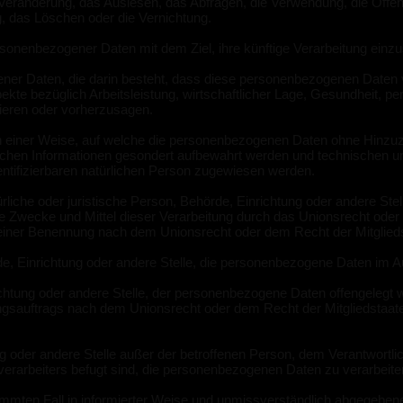
Veränderung, das Auslesen, das Abfragen, die Verwendung, die Offen
g, das Löschen oder die Vernichtung.
rsonenbezogener Daten mit dem Ziel, ihre künftige Verarbeitung einz
zogener Daten, die darin besteht, dass diese personenbezogenen Date
te bezüglich Arbeitsleistung, wirtschaftlicher Lage, Gesundheit, pers
sieren oder vorherzusagen.
 einer Weise, auf welche die personenbezogenen Daten ohne Hinzuzie
ichen Informationen gesondert aufbewahrt werden und technischen u
dentifizierbaren natürlichen Person zugewiesen werden.
atürliche oder juristische Person, Behörde, Einrichtung oder andere St
e Zwecke und Mittel dieser Verarbeitung durch das Unionsrecht oder
seiner Benennung nach dem Unionsrecht oder dem Recht der Mitglie
rde, Einrichtung oder andere Stelle, die personenbezogene Daten im Au
ichtung oder andere Stelle, der personenbezogene Daten offengelegt w
gsauftrags nach dem Unionsrecht oder dem Recht der Mitgliedstaat
tung oder andere Stelle außer der betroffenen Person, dem Verantwortl
verarbeiters befugt sind, die personenbezogenen Daten zu verarbeite
bestimmten Fall in informierter Weise und unmissverständlich abgegeb