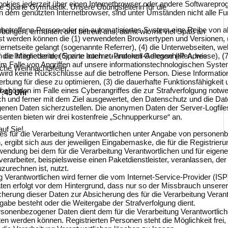
okies jederzeit über einen Internetbrowser oder andere Softwareprog
ie Sparte Gymnastik. Unsere Übungsleiterin für die
n dem genutzten Internetbrowser, sind unter Umständen nicht alle Fun
eine betroffene Person oder ein automatisiertes System eine Reihe vo
 Übungen, ermuntert und betreut uns, damit wir mit viel Spaß an
asst werden können die (1) verwendeten Browsertypen und Versionen
ternetseite gelangt (sogenannte Referrer), (4) die Unterwebseiten, w
ch die Mitglieder der Sparte auch zu anderen Gelegenheiten, wie
die Internetseite, (6) eine Internet-Protokoll-Adresse (IP-Adresse), 
im Falle von Angriffen auf unsere informationstechnologischen Syste
liche Weihnachtsfeier.
ird keine Rückschlüsse auf die betroffene Person. Diese Informatione
e Werbung für diese zu optimieren, (3) die dauerhafte Funktionsfähigk
sbehörden im Falle eines Cyberangriffes die zur Strafverfolgung not
7:45 Uhr
sch und ferner mit dem Ziel ausgewertet, den Datenschutz und die Da
enen Daten sicherzustellen. Die anonymen Daten der Server-Logfiles
enten bieten wir drei kostenfreie „Schnupperkurse“ an.
uf Sie!
te des für die Verarbeitung Verantwortlichen unter Angabe von perso
n, ergibt sich aus der jeweiligen Eingabemaske, die für die Registri
endung bei dem für die Verarbeitung Verantwortlichen und für eigene
erarbeiter, beispielsweise einen Paketdienstleister, veranlassen, de
zurechnen ist, nutzt.
tung Verantwortlichen wird ferner die vom Internet-Service-Provider 
aten erfolgt vor dem Hintergrund, dass nur so der Missbrauch unserer
cherung dieser Daten zur Absicherung des für die Verarbeitung Verantw
ergabe besteht oder die Weitergabe der Strafverfolgung dient.
personenbezogener Daten dient dem für die Verarbeitung Verantwortlic
oten werden können. Registrierten Personen steht die Möglichkeit fr