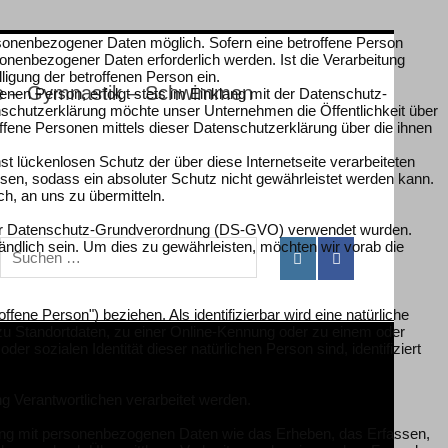
rsonenbezogener Daten möglich. Sofern eine betroffene Person
nenbezogener Daten erforderlich werden. Ist die Verarbeitung
ligung der betroffenen Person ein.
ule – Gymnastik – Schwimmen
nen Person, erfolgt stets im Einklang mit der Datenschutz-
schutzerklärung möchte unser Unternehmen die Öffentlichkeit über
fene Personen mittels dieser Datenschutzerklärung über die ihnen
t lückenlosen Schutz der über diese Internetseite verarbeiteten
en, sodass ein absoluter Schutz nicht gewährleistet werden kann.
h, an uns zu übermitteln.
s der Datenschutz-Grundverordnung (DS-GVO) verwendet wurden.
ändlich sein. Um dies zu gewährleisten, möchten wir vorab die
ffene Person") beziehen. Als identifizierbar wird eine natürliche
zu Standortdaten, zu einer Online-Kennung oder zu einem oder
 sozialen Identität dieser natürlichen Person sind, identifiziert
ng Verantwortlichen verarbeitet werden.
hang mit personenbezogenen Daten wie das Erheben, das Erfassen,