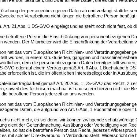
nen Person bestritten, und zwar für eine Dauer, die es dem Verantwo
die Löschung der personenbezogenen Daten ab und verlangt stattdes
 Zwecke der Verarbeitung nicht länger, die betroffene Person benöti
. Art. 21 Abs. 1 DS-GVO eingelegt und es steht noch nicht fest, ob 
ne betroffene Person die Einschränkung von personenbezogenen Daten
chen wenden. Der Mitarbeiter wird die Einschränkung der Verarbeitung 
son hat das vom Europäischen Richtlinien- und Verordnungsgeber ge
stellt wurden, in einem strukturierten, gängigen und maschinenlesba
rtlichen, dem die personenbezogenen Daten bereitgestellt wurden, zu
S-GVO oder auf einem Vertrag gemäß Art. 6 Abs. 1 Buchstabe b DS-GV
be erforderlich ist, die im öffentlichen Interesseliegt oder in Ausübu
f Datenübertragbarkeit gemäß Art. 20 Abs. 1 DS-GVO das Recht, zu 
en, soweit dies technisch machbar ist und sofern hiervon nicht die R
die betroffene Person jederzeit an uns wenden.
on hat das vom Europäischen Richtlinien- und Verordnungsgeber gew
ezogener Daten, die aufgrund von Art. 6 Abs. 1 Buchstaben e oder f D
uchs nicht mehr, es sei denn, wir können zwingende schutzwürdige G
eitung dient der Geltendmachung, Ausübung oder Verteidigung von Re
eiben, so hat die betroffene Person das Recht, jederzeit Widerspr
eit es mit solcher Direktwerbung in Verbindung steht. Widerspricht di