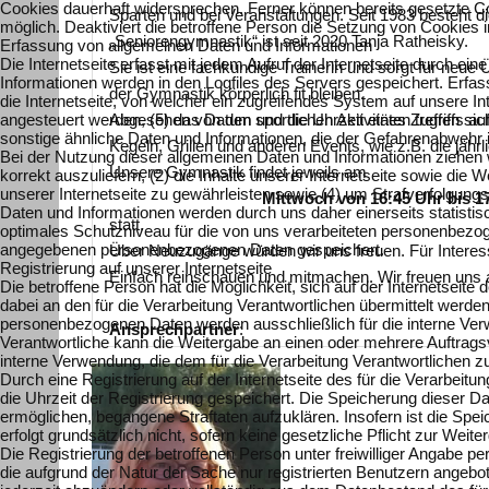
Cookies dauerhaft widersprechen. Ferner können bereits gesetzte Co
Sparten und bei Veranstaltungen. Seit 1983 besteht d
möglich. Deaktiviert die betroffene Person die Setzung von Cookies i
„Seniorengymnastik“ ist seit 2020 Tanja Ratheisky.
Erfassung von allgemeinen Daten und Informationen
Die Internetseite erfasst mit jedem Aufruf der Internetseite durch 
Sie ist eine fachkundige Trainerin und sorgt für neue
Informationen werden in den Logfiles des Servers gespeichert. Erf
der Gymnastik körperlich fit bleiben.
die Internetseite, von welcher ein zugreifendes System auf unsere In
Abgesehen von den sportlichen Aktivitäten treffen si
angesteuert werden, (5) das Datum und die Uhrzeit eines Zugriffs auf 
sonstige ähnliche Daten und Informationen, die der Gefahrenabwehr 
Kegeln, Grillen und anderen Events, wie z.B. die jähr
Bei der Nutzung dieser allgemeinen Daten und Informationen ziehen w
Unsere Gymnastik findet jeweils am
korrekt auszuliefern, (2) die Inhalte unserer Internetseite sowie di
unserer Internetseite zu gewährleisten sowie (4) um Strafverfolgung
Mittwoch von 16:45 Uhr bis 1
Daten und Informationen werden durch uns daher einerseits statisti
statt.
optimales Schutzniveau für die von uns verarbeiteten personenbezog
angegebenen personenbezogenen Daten gespeichert.
Über Neuzugänge würden wir uns freuen. Für Interess
Registrierung auf unserer Internetseite
Einfach reinschauen und mitmachen. Wir freuen uns a
Die betroffene Person hat die Möglichkeit, sich auf der Internetsei
dabei an den für die Verarbeitung Verantwortlichen übermittelt werde
personenbezogenen Daten werden ausschließlich für die interne Verw
Ansprechpartner
:
Verantwortliche kann die Weitergabe an einen oder mehrere Auftragsv
interne Verwendung, die dem für die Verarbeitung Verantwortlichen zu
Durch eine Registrierung auf der Internetseite des für die Verarbei
die Uhrzeit der Registrierung gespeichert. Die Speicherung dieser D
ermöglichen, begangene Straftaten aufzuklären. Insofern ist die Spei
erfolgt grundsätzlich nicht, sofern keine gesetzliche Pflicht zur Weit
Die Registrierung der betroffenen Person unter freiwilliger Angabe 
die aufgrund der Natur der Sache nur registrierten Benutzern angeb