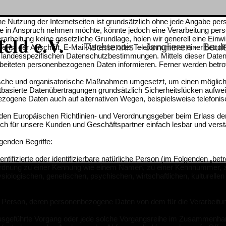
e Nutzung der Internetseiten ist grundsätzlich ohne jede Angabe pe
 in Anspruch nehmen möchte, könnte jedoch eine Verarbeitung perso
eld e.V.
arbeitung keine gesetzliche Grundlage, holen wir generell eine Einwil
Tischtennis – Jonglieren – Bo
s, der Anschrift, E-Mail-Adresse oder Telefonnummer einer betroffe
 landesspezifischen Datenschutzbestimmungen. Mittels dieser Daten
eiteten personenbezogenen Daten informieren. Ferner werden betrof
hnische und organisatorische Maßnahmen umgesetzt, um einen möglichs
asierte Datenübertragungen grundsätzlich Sicherheitslücken aufweis
zogene Daten auch auf alternativen Wegen, beispielsweise telefonisc
rch den Europäischen Richtlinien- und Verordnungsgeber beim Erlas
auch für unsere Kunden und Geschäftspartner einfach lesbar und verst
genden Begriffe:
tifizierte oder identifizierbare natürliche Person (im Folgenden „betro
Zuordnung zu einer Kennung wie einem Namen, zu einer Kennnummer, 
gischen, genetischen, psychischen, wirtschaftlichen, kulturellen oder
liche Person, deren personenbezogene Daten von dem für die Verarbeitu
ren ausgeführte Vorgang oder jede solche Vorgangsreihe im Zusammen