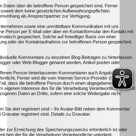
en Daten über die betroffene Person gespeichert sind. Ferner
, soweit dem keine gesetzlichen Aufbewahrungspflichten
sammenhang als Ansprechpartner zur Verfügung.
 Unternehmen sowie eine unmittelbare Kommunikation mit uns
ne Person per E-Mail oder über ein Kontaktformular den Kontakt mit
tisch gespeichert. Solche auf freiwilliger Basis von einer
tung oder der Kontaktaufnahme zur betroffenen Person gespeichert.
individuelle Kommentare zu einzelnen Blog-Beiträgen zu hinterlassen.
 Blogger oder Web-Blogger genannt werden, Artikel posten oder
betroffenen Person hinterlassenen Kommentaren auch Angaben zum
icht. Ferner wird die vom Internet-Service-Provider (ISP) der
Fall, dass die betroffene Person durch einen abgegebenen
m eigenen Interesse des für die Verarbeitung Verantwortlichen, damit
zogenen Daten an Dritte, sofern eine solche Weitergabe nicht
n Sie dort registriert sind – Ihr Avatar-Bild neben dem Kommentar
 Gravatar registriert sind. Details zu Gravatar:
 der zur Erreichung des Speicherungszwecks erforderlich ist oder
hen der für die Verarbeitung Verantwortliche unterliegt,