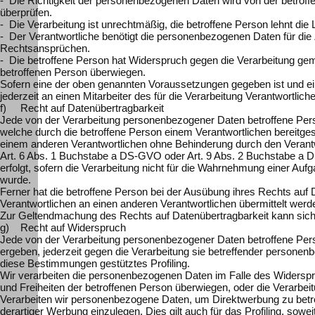
- Die Richtigkeit der personenbezogenen Daten wird von der betroffe
überprüfen.
- Die Verarbeitung ist unrechtmäßig, die betroffene Person lehnt 
- Der Verantwortliche benötigt die personenbezogenen Daten für die
Rechtsansprüchen.
- Die betroffene Person hat Widerspruch gegen die Verarbeitung gem
betroffenen Person überwiegen.
Sofern eine der oben genannten Voraussetzungen gegeben ist und ei
jederzeit an einen Mitarbeiter des für die Verarbeitung Verantwortli
f) Recht auf Datenübertragbarkeit
Jede von der Verarbeitung personenbezogener Daten betroffene Per
welche durch die betroffene Person einem Verantwortlichen bereitge
einem anderen Verantwortlichen ohne Behinderung durch den Verantwo
Art. 6 Abs. 1 Buchstabe a DS-GVO oder Art. 9 Abs. 2 Buchstabe a D
erfolgt, sofern die Verarbeitung nicht für die Wahrnehmung einer Aufga
wurde.
Ferner hat die betroffene Person bei der Ausübung ihres Rechts au
Verantwortlichen an einen anderen Verantwortlichen übermittelt werd
Zur Geltendmachung des Rechts auf Datenübertragbarkeit kann sich 
g) Recht auf Widerspruch
Jede von der Verarbeitung personenbezogener Daten betroffene Pers
ergeben, jederzeit gegen die Verarbeitung sie betreffender personenb
diese Bestimmungen gestütztes Profiling.
Wir verarbeiten die personenbezogenen Daten im Falle des Widerspr
und Freiheiten der betroffenen Person überwiegen, oder die Verarb
Verarbeiten wir personenbezogene Daten, um Direktwerbung zu betr
derartiger Werbung einzulegen. Dies gilt auch für das Profiling, sow