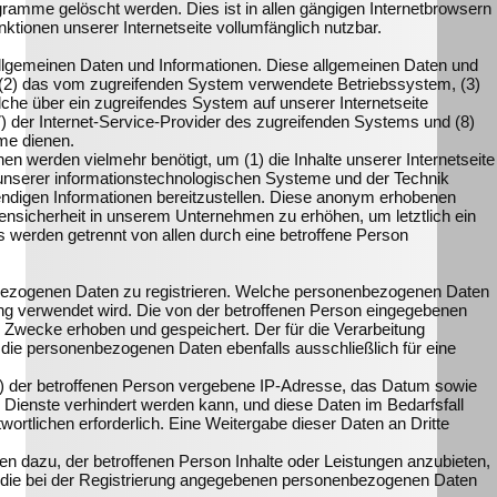
ramme gelöscht werden. Dies ist in allen gängigen Internetbrowsern
ktionen unserer Internetseite vollumfänglich nutzbar.
n allgemeinen Daten und Informationen. Diese allgemeinen Daten und
, (2) das vom zugreifenden System verwendete Betriebssystem, (3)
elche über ein zugreifendes System auf unserer Internetseite
(7) der Internet-Service-Provider des zugreifenden Systems und (8)
me dienen.
n werden vielmehr benötigt, um (1) die Inhalte unserer Internetseite
eit unserer informationstechnologischen Systeme und der Technik
wendigen Informationen bereitzustellen. Diese anonym erhobenen
tensicherheit in unserem Unternehmen zu erhöhen, um letztlich ein
 werden getrennt von allen durch eine betroffene Person
nenbezogenen Daten zu registrieren. Welche personenbezogenen Daten
erung verwendet wird. Die von der betroffenen Person eingegebenen
 Zwecke erhoben und gespeichert. Der für die Verarbeitung
r die personenbezogenen Daten ebenfalls ausschließlich für eine
(ISP) der betroffenen Person vergebene IP-Adresse, das Datum sowie
 Dienste verhindert werden kann, und diese Daten im Bedarfsfall
ortlichen erforderlich. Eine Weitergabe dieser Daten an Dritte
hen dazu, der betroffenen Person Inhalte oder Leistungen anzubieten,
ei, die bei der Registrierung angegebenen personenbezogenen Daten