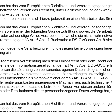
on hat das vom Europäischen Richtlinien- und Verordnungsgeber gewä
betroffenen Person das Recht zu, unter Berücksichtigung der Zwecke 
ung — zu verlangen.
 nehmen, kann sie sich hierzu jederzeit an einen Mitarbeiter des für
on hat das vom Europäischen Richtlinien- und Verordnungsgeber gew
ofern einer der folgenden Gründe zutrifft und soweit die Verarbeitung
er auf sonstige Weise verarbeitet, für welche sie nicht mehr notwe
e Verarbeitung gemäß Art. 6 Abs. 1 Buchstabe a DS-GVO oder Art. 9 Ab
h gegen die Verarbeitung ein, und esliegen keine vorrangigen berech
ng ein.
rechtlichen Verpflichtung nach dem Unionsrecht oder dem Recht der Mi
enste der Informationsgesellschaft gemäß Art. 8 Abs. 1 DS-GVO er
 Person die Löschung von personenbezogenen Daten, die gespeichert s
 Mitarbeiter wird veranlassen, dass dem Löschverlangen unverzüglic
er Unternehmen als Verantwortlicher gemäß Art. 17 Abs. 1 DS-GVO zu
plementierungskosten angemessene Maßnahmen, auch technischer Art,
enntnis zu setzen, dass die betroffene Person von diesen anderen fü
der Replikationen dieser personenbezogenen Daten verlangt hat, sowei
son hat das vom Europäischen Richtlinien- und Verordnungsgeber ge
n gegeben ist: