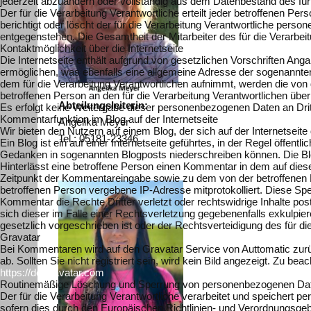
jederzeit abzuändern oder vollständig aus dem Datenbestand des für 
Der für die Verarbeitung Verantwortliche erteilt jeder betroffenen P
berichtigt oder löscht der für die Verarbeitung Verantwortliche pe
entgegenstehen. Die Gesamtheit der Mitarbeiter des für die Verarb
Kontaktmöglichkeit über die Internetseite
Die Internetseite enthält aufgrund von gesetzlichen Vorschriften A
ermöglichen, was ebenfalls eine allgemeine Adresse der sogenannten
dem für die Verarbeitung Verantwortlichen aufnimmt, werden die von 
betroffenen Person an den für die Verarbeitung Verantwortlichen ü
Abteilungsleiterin:
Es erfolgt keine Weitergabe dieser personenbezogenen Daten an Drit
Kommentarfunktion im Blog auf der Internetseite
Angelika Meyer
Wir bieten den Nutzern auf einem Blog, der sich auf der Internetseite
Tel.: 05181-23346
Ein Blog ist ein auf einer Internetseite geführtes, in der Regel öffe
Gedanken in sogenannten Blogposts niederschreiben können. Die Bl
Hinterlässt eine betroffene Person einen Kommentar in dem auf die
Zeitpunkt der Kommentareingabe sowie zu dem von der betroffenen P
betroffenen Person vergebene IP-Adresse mitprotokolliert. Diese Spe
Kommentar die Rechte Dritter verletzt oder rechtswidrige Inhalte po
sich dieser im Falle einer Rechtsverletzung gegebenenfalls exkulpie
gesetzlich vorgeschrieben ist oder der Rechtsverteidigung des für die
Gravatar
Bei Kommentaren wird auf den Gravatar Service von Auttomatic zurück
ab. Sollten Sie nicht registriert sein, wird kein Bild angezeigt. Zu be
https://de.gravatar.com
Routinemäßige Löschung und Sperrung von personenbezogenen Da
Der für die Verarbeitung Verantwortliche verarbeitet und speichert 
sofern dies durch den Europäischen Richtlinien- und Verordnungsgebe