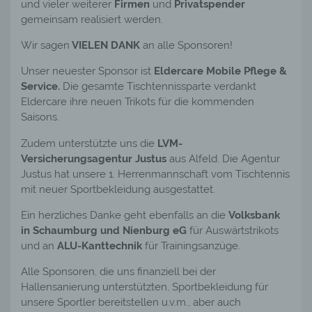
und vieler weiterer
Firmen
und
Privatspender
Verarbeitung Verantwortlichen verarbeitet werden.
gemeinsam realisiert werden.
c) Verarbeitung
Verarbeitung ist jeder mit oder ohne Hilfe
Wir sagen
VIELEN DANK
an alle Sponsoren!
automatisierter Verfahren ausgeführte Vorgang
oder jede solche Vorgangsreihe im
Unser neuester Sponsor ist
Eldercare Mobile Pflege &
Zusammenhang mit personenbezogenen Daten
Service.
Die gesamte Tischtennissparte verdankt
wie das Erheben, das Erfassen, die Organisation,
Eldercare ihre neuen Trikots für die kommenden
das Ordnen, die Speicherung, die Anpassung oder
Saisons.
Veränderung, das Auslesen, das Abfragen, die
Verwendung, die Offenlegung durch Übermittlung,
Zudem unterstützte uns die
LVM-
Verbreitung oder eine andere Form der
Versicherungsagentur Justus
aus Alfeld. Die Agentur
Bereitstellung, den Abgleich oder die Verknüpfung,
Justus hat unsere 1. Herrenmannschaft vom Tischtennis
die Einschränkung, das Löschen oder die
mit neuer Sportbekleidung ausgestattet.
Vernichtung.
d) Einschränkung der Verarbeitung
Ein herzliches Danke geht ebenfalls an die
Volksbank
Einschränkung der Verarbeitung ist die Markierung
in Schaumburg und Nienburg eG
für Auswärtstrikots
gespeicherter personenbezogener Daten mit dem
und an
ALU-Kanttechnik
für Trainingsanzüge.
Ziel, ihre künftige Verarbeitung einzuschränken.
e) Profiling
Alle Sponsoren, die uns finanziell bei der
Profiling ist jede Art der automatisierten
Hallensanierung unterstützten, Sportbekleidung für
Verarbeitung personenbezogener Daten, die darin
unsere Sportler bereitstellen u.v.m., aber auch
besteht, dass diese personenbezogenen Daten