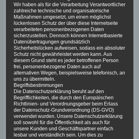
Wir haben als für die Verarbeitung Verantwortlicher
Neuzugang der 1. Herrenmannschaft: Tim
zahlreiche technische und organisatorische
Filatov steigt auf
Maßnahmen umgesetzt, um einen möglichst
lückenlosen Schutz der über diese Internetseite
August 24, 2025
verarbeiteten personenbezogenen Daten
sicherzustellen. Dennoch können Internetbasierte
Mit einem symbolischen Akt und einem festen
Datenübertragungen grundsätzlich
Händedruck begrüßte Teamkapitän Murat Yeşilyurt den
Sicherheitslücken aufweisen, sodass ein absoluter
langjährigen Spieler Tim Filatov in der 1.
Schutz nicht gewährleistet werden kann. Aus
Herrenmannschaft des Post SV Alfeld.
diesem Grund steht es jeder betroffenen Person
frei, personenbezogene Daten auch auf
75 Jahre Post SV Alfeld – Die Festzeitschrift zum
alternativen Wegen, beispielsweise telefonisch, an
Download
uns zu übermitteln.
Begriffsbestimmungen
Juli 22, 2025
Die Datenschutzerklärung beruht auf den
Begrifflichkeiten, die durch den Europäischen
Richtlinien- und Verordnungsgeber beim Erlass
Kreispokalhalbfinale und -finale +
der Datenschutz-Grundverordnung (DS-GVO)
Saisonrückblick
verwendet wurden. Unsere Datenschutzerklärung
April 25, 2025
soll sowohl für die Öffentlichkeit als auch für
unsere Kunden und Geschäftspartner einfach
lesbar und verständlich sein. Um dies zu