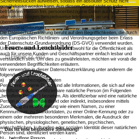
Sicherheitslücken aufweisen, sodass ein absoluter Schutz nicht
gewährleistet werden kann. Aus diesem Grund steht es jeder
betroffenen Person frei, personenbezogene Daten auch auf
alternativen Wegen, beispielsweise telefonisch, an uns zu
übermitteln.
Begriffsbestimmungen
Die Datenschutzerklärung beruht auf den Begrifflichkeiten, die durch
den Europäischen Richtlinien- und Verordnungsgeber beim Erlass
der Datenschutz-Grundverordnung (DS-GVO) verwendet wurden.
Feuer- und Leuchtbilder
Unsere Datenschutzerklärung soll sowohl für die Öffentlichkeit als
auch für unsere Kunden und Geschäftspartner einfach lesbar und
Februar 23, 2021
verständlich sein. Um dies zu gewährleisten, möchten wir vorab die
verwendeten Begrifflichkeiten erläutern.
Wir verwenden in dieser Datenschutzerklärung unter anderem die
folgenden Begriffe:
a) personenbezogene Daten
Personenbezogene Daten sind alle Informationen, die sich auf eine
identifizierte oder identifizierbare natürliche Person (im Folgenden
„betroffene Person") beziehen. Als identifizierbar wird eine natürliche
Person angesehen, die direkt oder indirekt, insbesondere mittels
Zuordnung zu einer Kennung wie einem Namen, zu einer
Kennnummer, zu Standortdaten, zu einer Online-Kennung oder zu
einem oder mehreren besonderen Merkmalen, die Ausdruck der
physischen, physiologischen, genetischen, psychischen,
wirtschaftlichen, kulturellen oder sozialen Identität dieser natürlichen
Das ist eine besondere Stimmung!
Person sind, identifiziert werden kann.
b) betroffene Person