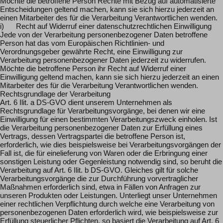
Möchte die betroffene Person Rechte mit Bezug auf automatisierte
Entscheidungen geltend machen, kann sie sich hierzu jederzeit an
einen Mitarbeiter des für die Verarbeitung Verantwortlichen wenden.
i) Recht auf Widerruf einer datenschutzrechtlichen Einwilligung
Jede von der Verarbeitung personenbezogener Daten betroffene
Person hat das vom Europäischen Richtlinien- und
Verordnungsgeber gewährte Recht, eine Einwilligung zur
Verarbeitung personenbezogener Daten jederzeit zu widerrufen.
Möchte die betroffene Person ihr Recht auf Widerruf einer
Einwilligung geltend machen, kann sie sich hierzu jederzeit an einen
Mitarbeiter des für die Verarbeitung Verantwortlichen wenden.
Rechtsgrundlage der Verarbeitung
Art. 6 Ilit. a DS-GVO dient unserem Unternehmen als
Rechtsgrundlage für Verarbeitungsvorgänge, bei denen wir eine
Einwilligung für einen bestimmten Verarbeitungszweck einholen. Ist
die Verarbeitung personenbezogener Daten zur Erfüllung eines
Vertrags, dessen Vertragspartei die betroffene Person ist,
erforderlich, wie dies beispielsweise bei Verarbeitungsvorgängen der
Fall ist, die für einelieferung von Waren oder die Erbringung einer
sonstigen Leistung oder Gegenleistung notwendig sind, so beruht die
Verarbeitung auf Art. 6 Ilit. b DS-GVO. Gleiches gilt für solche
Verarbeitungsvorgänge die zur Durchführung vorvertraglicher
Maßnahmen erforderlich sind, etwa in Fällen von Anfragen zur
unseren Produkten oder Leistungen. Unterliegt unser Unternehmen
einer rechtlichen Verpflichtung durch welche eine Verarbeitung von
personenbezogenen Daten erforderlich wird, wie beispielsweise zur
Erfüllung steuerlicher Pflichten, so basiert die Verarbeitung auf Art. 6