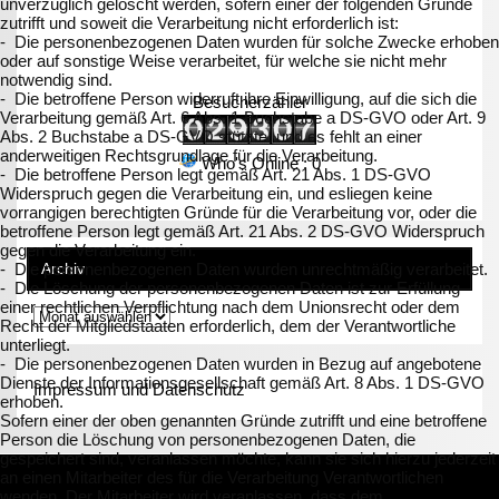
unverzüglich gelöscht werden, sofern einer der folgenden Gründe
zutrifft und soweit die Verarbeitung nicht erforderlich ist:
- Die personenbezogenen Daten wurden für solche Zwecke erhoben
oder auf sonstige Weise verarbeitet, für welche sie nicht mehr
notwendig sind.
- Die betroffene Person widerruft ihre Einwilligung, auf die sich die
Besucherzähler
Verarbeitung gemäß Art. 6 Abs. 1 Buchstabe a DS-GVO oder Art. 9
Abs. 2 Buchstabe a DS-GVO stützte, und es fehlt an einer
anderweitigen Rechtsgrundlage für die Verarbeitung.
Who's Online : 0
- Die betroffene Person legt gemäß Art. 21 Abs. 1 DS-GVO
Widerspruch gegen die Verarbeitung ein, und esliegen keine
vorrangigen berechtigten Gründe für die Verarbeitung vor, oder die
betroffene Person legt gemäß Art. 21 Abs. 2 DS-GVO Widerspruch
gegen die Verarbeitung ein.
- Die personenbezogenen Daten wurden unrechtmäßig verarbeitet.
Archiv
- Die Löschung der personenbezogenen Daten ist zur Erfüllung
einer rechtlichen Verpflichtung nach dem Unionsrecht oder dem
Recht der Mitgliedstaaten erforderlich, dem der Verantwortliche
unterliegt.
- Die personenbezogenen Daten wurden in Bezug auf angebotene
Dienste der Informationsgesellschaft gemäß Art. 8 Abs. 1 DS-GVO
Impressum und Datenschutz
erhoben.
Sofern einer der oben genannten Gründe zutrifft und eine betroffene
Person die Löschung von personenbezogenen Daten, die
gespeichert sind, veranlassen möchte, kann sie sich hierzu jederzeit
an einen Mitarbeiter des für die Verarbeitung Verantwortlichen
wenden. Der Mitarbeiter wird veranlassen, dass dem