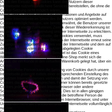
Durch den Einsatz von Cookies kann den Nutzern dieser
Internetseite nutzerfreundlichere Services bereitstellen, die ohne die
Cookie-Setzung nicht möglich wären.
Mittels eines Cookies können die Informationen und Angebote auf
unserer Internetseite im Sinne des Benutzers optimiert werden.
Cookies ermöglichen uns, wie bereits erwähnt, die Benutzer unserer
Internetseite wiederzuerkennen. Zweck dieser Wiedererkennung ist
es, den Nutzern die Verwendung unserer Internetseite zu erleichtern.
Der Benutzer einer Internetseite, die Cookies verwendet, muss
beispielsweise nicht bei jedem Besuch der Internetseite erneut seine
Zugangsdaten eingeben, weil dies von der Internetseite und dem auf
dem Computersystem des Benutzers abgelegten Cookie
übernommen wird. Ein weiteres Beispiel ist das Cookie eines
Warenkorbes im Online-Shop. Der Online-Shop merkt sich die
Artikel, die ein Kunde in den virtuellen Warenkorb gelegt hat, über ein
Cookie.
Die betroffene Person kann die Setzung von Cookies durch unsere
Internetseite jederzeit mittels einer entsprechenden Einstellung des
genutzten Internetbrowsers verhindern und damit der Setzung von
Cookies dauerhaft widersprechen. Ferner können bereits gesetzte
Cookies jederzeit über einen Internetbrowser oder andere
Softwareprogramme gelöscht werden. Dies ist in allen gängigen
Internetbrowsern möglich. Deaktiviert die betroffene Person die
Setzung von Cookies in dem genutzten Internetbrowser, sind unter
Umständen nicht alle Funktionen unserer Internetseite vollumfänglich
nutzbar.