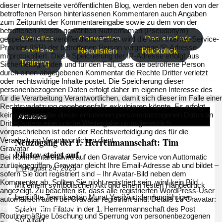
.
dieser Internetseite veröffentlichten Blog, werden neben den von der
betroffenen Person hinterlassenen Kommentaren auch Angaben
.
zum Zeitpunkt der Kommentareingabe sowie zu dem von der
betroffenen Person gewählten Nutzernamen (Pseudonym)
Aktuelles
Convention
Das sind wir
gespeichert und veröffentlicht. Ferner wird die vom Internet-Service-
Provider (ISP) der betroffenen Person vergebene IP-Adresse
Jonglage
Requisiten
Rückblick
mitprotokolliert. Diese Speicherung der IP-Adresse erfolgt aus
Training
Sicherheitsgründen und für den Fall, dass die betroffene Person
durch einen abgegebenen Kommentar die Rechte Dritter verletzt
oder rechtswidrige Inhalte postet. Die Speicherung dieser
personenbezogenen Daten erfolgt daher im eigenen Interesse des
für die Verarbeitung Verantwortlichen, damit sich dieser im Falle einer
Rechtsverletzung gegebenenfalls exkulpieren könnte. Es erfolgt
keine Weitergabe dieser erhobenen personenbezogenen Daten an
Aktuelles
Dritte, sofern eine solche Weitergabe nicht gesetzlich
vorgeschrieben ist oder der Rechtsverteidigung des für die
Neuzugang der 1. Herrenmannschaft: Tim
Verarbeitung Verantwortlichen dient.
Gravatar
Filatov steigt auf
Bei Kommentaren wird auf den Gravatar Service von Auttomatic
zurückgegriffen. Gravatar gleicht Ihre Email-Adresse ab und bildet –
August 24, 2025
sofern Sie dort registriert sind – Ihr Avatar-Bild neben dem
Kommentar ab. Sollten Sie nicht registriert sein, wird kein Bild
Mit einem symbolischen Akt und einem festen Händedruck
angezeigt. Zu beachten ist, dass alle registrierten WordPress-User
begrüßte Teamkapitän Murat Yeşilyurt den langjährigen
automatisch auch bei Gravatar registriert sind. Details zu Gravatar:
https://de.gravatar.com
Spieler Tim Filatov in der 1. Herrenmannschaft des Post
Routinemäßige Löschung und Sperrung von personenbezogenen
SV Alfeld.