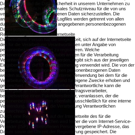
Datenschutz und die Datensicherheit in unserem Unternehmen zu
erhöhen, um letztlich ein optimales Schutzniveau für die von uns
verarbeiteten personenbezogenen Daten sicherzustellen. Die
anonymen Daten der Server-Logfiles werden getrennt von allen
durch eine betroffene Person angegebenen personenbezogenen
Daten gespeichert.
Registrierung auf unserer Internetseite
Die betroffene Person hat die Möglichkeit, sich auf der Internetseite
des für die Verarbeitung Verantwortlichen unter Angabe von
personenbezogenen Daten zu registrieren. Welche
personenbezogenen Daten dabei an den für die Verarbeitung
Verantwortlichen übermittelt werden, ergibt sich aus der jeweiligen
Eingabemaske, die für die Registrierung verwendet wird. Die von der
betroffenen Person eingegebenen personenbezogenen Daten
werden ausschließlich für die interne Verwendung bei dem für die
Verarbeitung Verantwortlichen und für eigene Zwecke erhoben und
gespeichert. Der für die Verarbeitung Verantwortliche kann die
Weitergabe an einen oder mehrere Auftragsverarbeiter,
beispielsweise einen Paketdienstleister, veranlassen, der die
personenbezogenen Daten ebenfalls ausschließlich für eine interne
Verwendung, die dem für die Verarbeitung Verantwortlichen
zuzurechnen ist, nutzt.
Durch eine Registrierung auf der Internetseite des für die
Verarbeitung Verantwortlichen wird ferner die vom Internet-Service-
Provider (ISP) der betroffenen Person vergebene IP-Adresse, das
Datum sowie die Uhrzeit der Registrierung gespeichert. Die