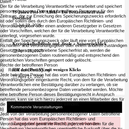
Daten
Der für die Verarbeitung Verantwortliche verarbeitet und speichert
personenbezogene Daten der betroffenen Person nur für den
75 Jahre Post SV Alfeld – Die Festzeitschrift zum
Zeitraum, der zur Erreichung des Speicherungszwecks erforderlich
Download
ist oder sofern dies durch den Europäischen Richtlinien- und
Juli 22, 2025
Verordnungsgeber oder einen anderen Gesetzgeber in Gesetzen
oder Vorschriften, welchen der für die Verarbeitung Verantwortliche
unterliegt, vorgesehen wurde.
Entfällt der Speicherungszweck oder läuft eine vom Europäischen
Kreispokalhalbfinale und -finale + Saisonrückblick
Richtlinien- und Verordnungsgeber oder einem anderen zuständigen
Gesetzgeber vorgeschriebene Speicherfrist ab, werden die
April 25, 2025
personenbezogenen Daten routinemäßig und entsprechend den
gesetzlichen Vorschriften gesperrt oder gelöscht.
Rechte der betroffenen Person
Hilf dem Post SV mit wenigen Klicks
a) Recht auf Bestätigung
Jede betroffene Person hat das vom Europäischen Richtlinien- und
April 21, 2025
Verordnungsgeber eingeräumte Recht, von dem für die Verarbeitung
Verantwortlichen eine Bestätigung darüber zu verlangen, ob sie
betreffende personenbezogene Daten verarbeitet werden. Möchte
eine betroffene Person dieses Bestätigungsrecht in Anspruch
nehmen, kann sie sich hierzu jederzeit an einen Mitarbeiter des für
die Verarbeitung Verantwortlichen wenden.
Kommende Veranstaltungen
b) Recht auf Auskunft
Jede von der Verarbeitung personenbezogener Daten betroffene
Person hat das vom Europäischen Richtlinien- und
Zurzeit sind keine Veranstaltungen vorhanden.
Verordnungsgeber gewährte Recht, jederzeit von dem für die
Verarbeitung Verantwortlichen unentgeltliche Auskunft über die zu