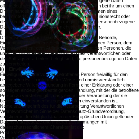
Einrichtung oder andere Stelle, der personenbezogene Daten
offengelegt werden, unabhängig davon, ob es sich bei ihr um einen
Dritten handelt oder nicht. Behörden, die im Rahmen eines
bestimmten Untersuchungsauftrags nach dem Unionsrecht oder
dem Recht der Mitgliedstaaten möglicherweise personenbezogene
Daten erhalten, gelten jedoch nicht als Empfänger.
j) Dritter
Dritter ist eine natürliche oder juristische Person, Behörde,
Einrichtung oder andere Stelle außer der betroffenen Person, dem
Verantwortlichen, dem Auftragsverarbeiter und den Personen, die
unter der unmittelbaren Verantwortung des Verantwortlichen oder
des Auftragsverarbeiters befugt sind, die personenbezogenen Daten
zu verarbeiten.
k) Einwilligung
Einwilligung ist jede von der betroffenen Person freiwillig für den
bestimmten Fall in informierter Weise und unmissverständlich
abgegebene Willensbekundung in Form einer Erklärung oder einer
sonstigen eindeutigen bestätigenden Handlung, mit der die betroffene
Person zu verstehen gibt, dass sie mit der Verarbeitung der sie
betreffenden personenbezogenen Daten einverstanden ist.
Name und Anschrift des für die Verarbeitung Verantwortlichen
Verantwortlicher im Sinne der Datenschutz-Grundverordnung,
sonstiger in den Mitgliedstaaten der Europäischen Union geltenden
Datenschutzgesetze und anderer Bestimmungen mit
datenschutzrechtlichem Charakter ist die:
Post SV Alfeld
Vorstand