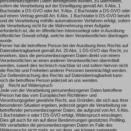
personenbezogenen Daten bereitgestellt wurden, zu übermitteln,
sofern die Verarbeitung auf der Einwilligung gemäß Art. 6 Abs. 1
Buchstabe a DS-GVO oder Art. 9 Abs. 2 Buchstabe a DS-GVO oder
auf einem Vertrag gemäß Art. 6 Abs. 1 Buchstabe b DS-GVO beruht
und die Verarbeitung mithilfe automatisierter Verfahren erfolgt, sofern
die Verarbeitung nicht für die Wahrnehmung einer Aufgabe
erforderlich ist, die im öffentlichen Interesseliegt oder in Ausübung
öffentlicher Gewalt erfolgt, welche dem Verantwortlichen übertragen
wurde.
Ferner hat die betroffene Person bei der Ausübung ihres Rechts auf
Datenübertragbarkeit gemäß Art. 20 Abs. 1 DS-GVO das Recht, zu
erwirken, dass die personenbezogenen Daten direkt von einem
Verantwortlichen an einen anderen Verantwortlichen übermittelt
werden, soweit dies technisch machbar ist und sofern hiervon nicht
die Rechte und Freiheiten anderer Personen beeinträchtigt werden.
Zur Geltendmachung des Rechts auf Datenübertragbarkeit kann
sich die betroffene Person jederzeit an uns wenden.
g) Recht auf Widerspruch
Jede von der Verarbeitung personenbezogener Daten betroffene
Person hat das vom Europäischen Richtlinien- und
Verordnungsgeber gewährte Recht, aus Gründen, die sich aus ihrer
besonderen Situation ergeben, jederzeit gegen die Verarbeitung sie
betreffender personenbezogener Daten, die aufgrund von Art. 6 Abs.
1 Buchstaben e oder f DS-GVO erfolgt, Widerspruch einzulegen.
Dies gilt auch für ein auf diese Bestimmungen gestütztes Profiling.
Wir verarbeiten die personenbezogenen Daten im Falle des
Widerspruchs nicht mehr, es sei denn, wir können zwingende