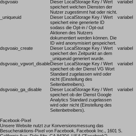
dsgvoaio
Dieser LocalStorage Key / Wert
variabel
speichert welchen Diensten der
Nutzer zugestimmt hat oder nicht.
_uniqueuid
Dieser LocalStorage Key / Wert
variabel
speichert eine generierte ID
sodass die Opt-in / Opt-out
Aktionen des Nutzers
dokumentiert werden können. Die
ID wird anonymisiert gespeichert.
dsgvoaio_create
Dieser LocalStorage Key / Wert
variabel
speichert den Zeitpunkt an dem
_uniqueuid generiert wurde.
dsgvoaio_vgwort_disable
Dieser LocalStorage Key / Wert
variabel
speichert ob der Dienst VG Wort
Standard zugelassen wird oder
nicht (Einstellung des
Seitenbetreibers).
dsgvoaio_ga_disable
Dieser LocalStorage Key / Wert
variabel
speichert ob der Dienst Google
Analytics Standard zugelassen
wird oder nicht (Einstellung des
Seitenbetreibers).
Facebook-Pixel
Unsere Website nutzt zur Konversionsmessung das
Besucheraktions-Pixel von Facebook, Facebook Inc., 1601 S.
California Ave, Palo Alto, CA 94304, USA ("Facebook").