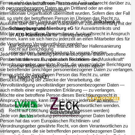
Ferner steht der betroffenen Person ein Auskunftsrecht darüber zu,
Herrenmannschaft vom Tischtennis mit neuer
ob personenbezogene Daten an ein Drittland oder an eine
Sportbekleidung ausgestattet.
internationale Organisation übermittelt wurden. Sofern dies der Fall
ist, so steht der betroffenen Person im Übrigen das Recht zu,
Ein herzliches Danke geht ebenfalls an die
Volksbank in
Auskunft über die geeigneten Garantien im Zusammenhang mit der
Schaumburg und Nienburg eG
für Auswärtstrikots und
Übermittlung zu erhalten.
Möchte eine betroffene Person dieses Auskunftsrecht in Anspruch
an
ALU-Kanttechnik
für Trainingsanzüge.
nehmen, kann sie sich hierzu jederzeit an einen Mitarbeiter des für
die Verarbeitung Verantwortlichen wenden.
Alle Sponsoren, die uns finanziell bei der Hallensanierung
c) Recht auf Berichtigung
unterstützten, Sportbekleidung für unsere Sportler
Jede von der Verarbeitung personenbezogener Daten betroffene
bereitstellen u.v.m., aber auch besonders die „Muskelkraft“
Person hat das vom Europäischen Richtlinien- und
Verordnungsgeber gewährte Recht, die unverzügliche Berichtigung
unserer Mitglieder, lassen unseren Verein leben!
sie betreffender unrichtiger personenbezogener Daten zu verlangen.
Ferner steht der betroffenen Person das Recht zu, unter
Wir sagen DANKE!
Berücksichtigung der Zwecke der Verarbeitung, die
Vervollständigung unvollständiger personenbezogener Daten —
auch mittels einer ergänzenden Erklärung — zu verlangen.
Möchte eine betroffene Person dieses Berichtigungsrecht in
Anspruch nehmen, kann sie sich hierzu jederzeit an einen
Mitarbeiter des für die Verarbeitung Verantwortlichen wenden.
d) Recht auf Löschung (Recht auf Vergessen werden)
Jede von der Verarbeitung personenbezogener Daten betroffene
Person hat das vom Europäischen Richtlinien- und
Verordnungsgeber gewährte Recht, von dem Verantwortlichen zu
verlangen, dass die sie betreffenden personenbezogenen Daten