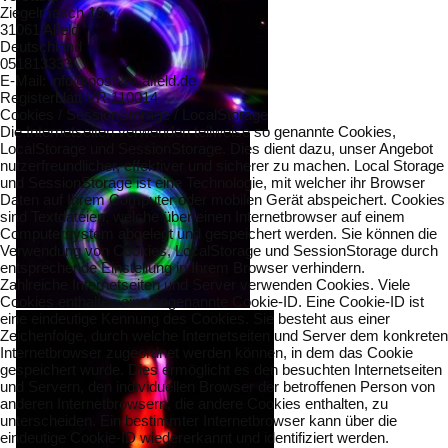
Ziegelmasch 19
31061 Alfeld
Deutschland
051813333
E-Mail: info@post-sv-alfeld.de
Registerblatt VR 110014
Cookies / SessionStorage / LocalStorage
Die Internetseiten verwenden teilweise so genannte Cookies,
LocalStorage und SessionStorage. Dies dient dazu, unser Angebot
nutzerfreundlicher, effektiver und sicherer zu machen. Local Storage
und SessionStorage ist eine Technologie, mit welcher ihr Browser
Daten auf Ihrem Computer oder mobilen Gerät abspeichert. Cookies
sind Textdateien, welche über einen Internetbrowser auf einem
Computersystem abgelegt und gespeichert werden. Sie können die
Verwendung von Cookies, LocalStorage und SessionStorage durch
entsprechende Einstellung in Ihrem Browser verhindern.
Zahlreiche Internetseiten und Server verwenden Cookies. Viele
Cookies enthalten eine sogenannte Cookie-ID. Eine Cookie-ID ist
eine eindeutige Kennung des Cookies. Sie besteht aus einer
Zeichenfolge, durch welche Internetseiten und Server dem konkreten
Internetbrowser zugeordnet werden können, in dem das Cookie
gespeichert wurde. Dies ermöglicht es den besuchten Internetseiten
und Servern, den individuellen Browser der betroffenen Person von
anderen Internetbrowsern, die andere Cookies enthalten, zu
unterscheiden. Ein bestimmter Internetbrowser kann über die
eindeutige Cookie-ID wiedererkannt und identifiziert werden.