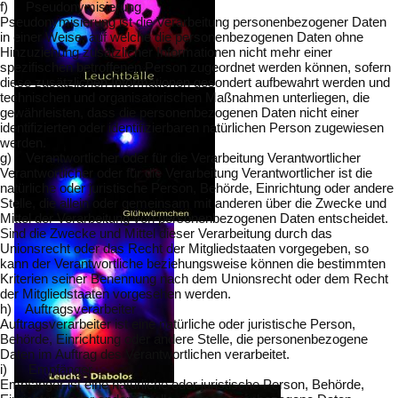
f) Pseudonymisierung
Pseudonymisierung ist die Verarbeitung personenbezogener Daten
in einer Weise, auf welche die personenbezogenen Daten ohne
Hinzuziehung zusätzlicher Informationen nicht mehr einer
spezifischen betroffenen Person zugeordnet werden können, sofern
diese zusätzlichen Informationen gesondert aufbewahrt werden und
technischen und organisatorischen Maßnahmen unterliegen, die
gewährleisten, dass die personenbezogenen Daten nicht einer
identifizierten oder identifizierbaren natürlichen Person zugewiesen
werden.
g) Verantwortlicher oder für die Verarbeitung Verantwortlicher
Verantwortlicher oder für die Verarbeitung Verantwortlicher ist die
natürliche oder juristische Person, Behörde, Einrichtung oder andere
Stelle, die allein oder gemeinsam mit anderen über die Zwecke und
Mittel der Verarbeitung von personenbezogenen Daten entscheidet.
Sind die Zwecke und Mittel dieser Verarbeitung durch das
Unionsrecht oder das Recht der Mitgliedstaaten vorgegeben, so
kann der Verantwortliche beziehungsweise können die bestimmten
Kriterien seiner Benennung nach dem Unionsrecht oder dem Recht
der Mitgliedstaaten vorgesehen werden.
h) Auftragsverarbeiter
Auftragsverarbeiter ist eine natürliche oder juristische Person,
Behörde, Einrichtung oder andere Stelle, die personenbezogene
Daten im Auftrag des Verantwortlichen verarbeitet.
i) Empfänger
Empfänger ist eine natürliche oder juristische Person, Behörde,