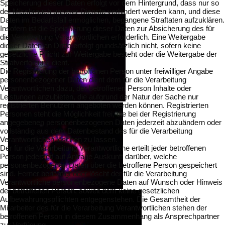
Speicherung dieser Daten erfolgt vor dem Hintergrund, dass nur so
der Missbrauch unserer Dienste verhindert werden kann, und diese
Daten im Bedarfsfall ermöglichen, begangene Straftaten aufzuklären.
Insofern ist die Speicherung dieser Daten zur Absicherung des für
die Verarbeitung Verantwortlichen erforderlich. Eine Weitergabe
dieser Daten an Dritte erfolgt grundsätzlich nicht, sofern keine
gesetzliche Pflicht zur Weitergabe besteht oder die Weitergabe der
Strafverfolgung dient.
Die Registrierung der betroffenen Person unter freiwilliger Angabe
personenbezogener Daten dient dem für die Verarbeitung
Verantwortlichen dazu, der betroffenen Person Inhalte oder
Leistungen anzubieten, die aufgrund der Natur der Sache nur
registrierten Benutzern angeboten werden können. Registrierten
Personen steht die Möglichkeit frei, die bei der Registrierung
angegebenen personenbezogenen Daten jederzeit abzuändern oder
vollständig aus dem Datenbestand des für die Verarbeitung
Verantwortlichen löschen zu lassen.
Der für die Verarbeitung Verantwortliche erteilt jeder betroffenen
Person jederzeit auf Anfrage Auskunft darüber, welche
personenbezogenen Daten über die betroffene Person gespeichert
sind. Ferner berichtigt oder löscht der für die Verarbeitung
Verantwortliche personenbezogene Daten auf Wunsch oder Hinweis
der betroffenen Person, soweit dem keine gesetzlichen
Aufbewahrungspflichten entgegenstehen. Die Gesamtheit der
Mitarbeiter des für die Verarbeitung Verantwortlichen stehen der
betroffenen Person in diesem Zusammenhang als Ansprechpartner
zur Verfügung.