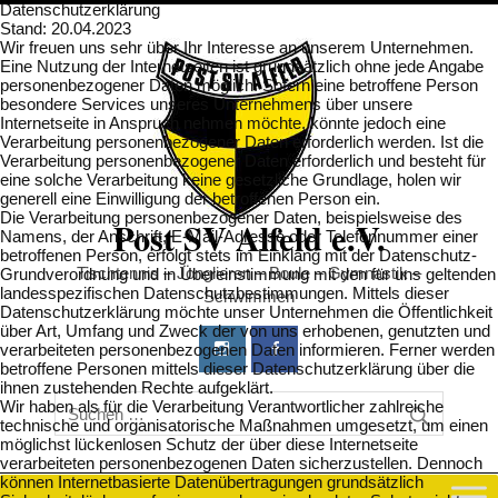
Datenschutzerklärung
Stand: 20.04.2023
Wir freuen uns sehr über Ihr Interesse an unserem Unternehmen.
Eine Nutzung der Internetseiten ist grundsätzlich ohne jede Angabe
personenbezogener Daten möglich. Sofern eine betroffene Person
besondere Services unseres Unternehmens über unsere
Internetseite in Anspruch nehmen möchte, könnte jedoch eine
Verarbeitung personenbezogener Daten erforderlich werden. Ist die
Verarbeitung personenbezogener Daten erforderlich und besteht für
eine solche Verarbeitung keine gesetzliche Grundlage, holen wir
generell eine Einwilligung der betroffenen Person ein.
Die Verarbeitung personenbezogener Daten, beispielsweise des
Post SV Alfeld e.V.
Namens, der Anschrift, E-Mail-Adresse oder Telefonnummer einer
betroffenen Person, erfolgt stets im Einklang mit der Datenschutz-
Tischtennis – Jonglieren – Boule – Gymnastik –
Grundverordnung und in Übereinstimmung mit den für uns geltenden
landesspezifischen Datenschutzbestimmungen. Mittels dieser
Schwimmen
Datenschutzerklärung möchte unser Unternehmen die Öffentlichkeit
über Art, Umfang und Zweck der von uns erhobenen, genutzten und
verarbeiteten personenbezogenen Daten informieren. Ferner werden
betroffene Personen mittels dieser Datenschutzerklärung über die
ihnen zustehenden Rechte aufgeklärt.
Wir haben als für die Verarbeitung Verantwortlicher zahlreiche
technische und organisatorische Maßnahmen umgesetzt, um einen
möglichst lückenlosen Schutz der über diese Internetseite
verarbeiteten personenbezogenen Daten sicherzustellen. Dennoch
können Internetbasierte Datenübertragungen grundsätzlich