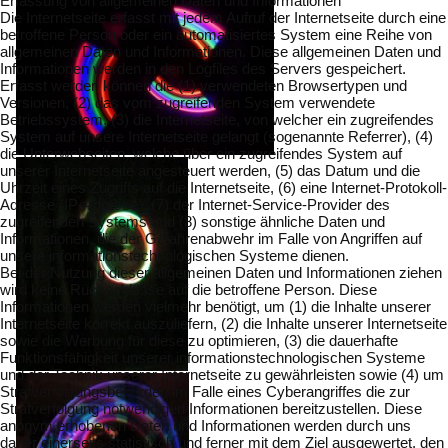
Erfassung von allgemeinen Daten und Informationen
Die Internetseite erfasst mit jedem Aufruf der Internetseite durch eine
betroffene Person oder ein automatisiertes System eine Reihe von
allgemeinen Daten und Informationen. Diese allgemeinen Daten und
Informationen werden in den Logfiles des Servers gespeichert.
Erfasst werden können die (1) verwendeten Browsertypen und
Versionen, (2) das vom zugreifenden System verwendete
Betriebssystem, (3) die Internetseite, von welcher ein zugreifendes
System auf unsere Internetseite gelangt (sogenannte Referrer), (4)
die Unterwebseiten, welche über ein zugreifendes System auf
unserer Internetseite angesteuert werden, (5) das Datum und die
Uhrzeit eines Zugriffs auf die Internetseite, (6) eine Internet-Protokoll-
Adresse (IP-Adresse), (7) der Internet-Service-Provider des
zugreifenden Systems und (8) sonstige ähnliche Daten und
Informationen, die der Gefahrenabwehr im Falle von Angriffen auf
unsere informationstechnologischen Systeme dienen.
Bei der Nutzung dieser allgemeinen Daten und Informationen ziehen
wird keine Rückschlüsse auf die betroffene Person. Diese
Informationen werden vielmehr benötigt, um (1) die Inhalte unserer
Internetseite korrekt auszuliefern, (2) die Inhalte unserer Internetseite
sowie die Werbung für diese zu optimieren, (3) die dauerhafte
Funktionsfähigkeit unserer informationstechnologischen Systeme
und der Technik unserer Internetseite zu gewährleisten sowie (4) um
Strafverfolgungsbehörden im Falle eines Cyberangriffes die zur
Strafverfolgung notwendigen Informationen bereitzustellen. Diese
anonym erhobenen Daten und Informationen werden durch uns
daher einerseits statistisch und ferner mit dem Ziel ausgewertet, den