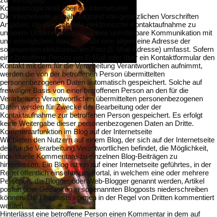
Kontaktmöglichkeit über die Internetseite
Die Internetseite enthält aufgrund von gesetzlichen Vorschriften
Angaben, die eine schnelle elektronische Kontaktaufnahme zu
unserem Unternehmen sowie eine unmittelbare Kommunikation mit
uns ermöglichen, was ebenfalls eine allgemeine Adresse der
sogenannten elektronischen Post (E-Mail-Adresse) umfasst. Sofern
eine betroffene Person per E-Mail oder über ein Kontaktformular den
Kontakt mit dem für die Verarbeitung Verantwortlichen aufnimmt,
werden die von der betroffenen Person übermittelten
personenbezogenen Daten automatisch gespeichert. Solche auf
freiwilliger Basis von einer betroffenen Person an den für die
Verarbeitung Verantwortlichen übermittelten personenbezogenen
Daten werden für Zwecke der Bearbeitung oder der
Kontaktaufnahme zur betroffenen Person gespeichert. Es erfolgt
keine Weitergabe dieser personenbezogenen Daten an Dritte.
Kommentarfunktion im Blog auf der Internetseite
Wir bieten den Nutzern auf einem Blog, der sich auf der Internetseite
des für die Verarbeitung Verantwortlichen befindet, die Möglichkeit,
individuelle Kommentare zu einzelnen Blog-Beiträgen zu
hinterlassen. Ein Blog ist ein auf einer Internetseite geführtes, in der
Regel öffentlich einsehbares Portal, in welchem eine oder mehrere
Personen, die Blogger oder Web-Blogger genannt werden, Artikel
posten oder Gedanken in sogenannten Blogposts niederschreiben
können. Die Blogposts können in der Regel von Dritten kommentiert
werden.
Hinterlässt eine betroffene Person einen Kommentar in dem auf