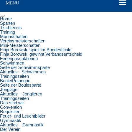
MENÜ
Home
Sparten
Tischtennis
Training
Mannschaften
Vereinsmeisterschaften
Mini-Meisterschaften
Finja Borowski spielt im Bundesfinale
Finja Borowski gewinnt Verbandsentscheid
Ferienpassaktionen
Schwimmen
Seite der Schwimmsparte
Aktuelles - Schwimmen
Trainingszeiten
Boule/Petanque
Seite der Boulesparte
Jonglage
Aktuelles – Jonglieren
Trainingszeiten
Das sind wir
Convention
Requisiten
Feuer- und Leuchtbilder
Gymnastik
Aktuelles – Gymnastik
Der Verein