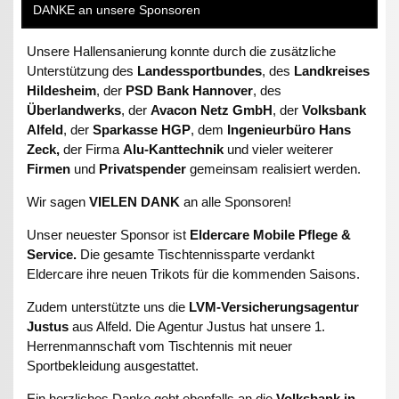
DANKE an unsere Sponsoren
Unsere Hallensanierung konnte durch die zusätzliche
Unterstützung des
Landessportbundes
, des
Landkreises
Hildesheim
, der
PSD Bank Hannover
, des
Überlandwerks
, der
Avacon Netz GmbH
, der
Volksbank
Alfeld
, der
Sparkasse HGP
, dem
Ingenieurbüro Hans
Zeck,
der Firma
Alu-Kanttechnik
und vieler weiterer
Firmen
und
Privatspender
gemeinsam realisiert werden.
Wir sagen
VIELEN DANK
an alle Sponsoren!
Unser neuester Sponsor ist
Eldercare Mobile Pflege &
Service.
Die gesamte Tischtennissparte verdankt
Eldercare ihre neuen Trikots für die kommenden Saisons.
Zudem unterstützte uns die
LVM-Versicherungsagentur
Justus
aus Alfeld. Die Agentur Justus hat unsere 1.
Herrenmannschaft vom Tischtennis mit neuer
Sportbekleidung ausgestattet.
Ein herzliches Danke geht ebenfalls an die
Volksbank in