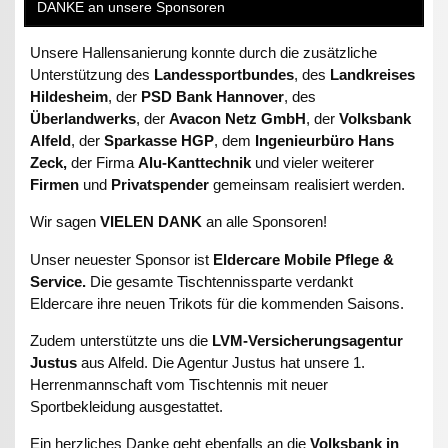
DANKE an unsere Sponsoren
Unsere Hallensanierung konnte durch die zusätzliche
Unterstützung des
Landessportbundes
, des
Landkreises
Hildesheim
, der
PSD Bank Hannover
, des
Überlandwerks
, der
Avacon Netz GmbH
, der
Volksbank
Alfeld
, der
Sparkasse HGP
, dem
Ingenieurbüro Hans
Zeck,
der Firma
Alu-Kanttechnik
und vieler weiterer
Firmen
und
Privatspender
gemeinsam realisiert werden.
Wir sagen
VIELEN DANK
an alle Sponsoren!
Unser neuester Sponsor ist
Eldercare Mobile Pflege &
Service.
Die gesamte Tischtennissparte verdankt
Eldercare ihre neuen Trikots für die kommenden Saisons.
Zudem unterstützte uns die
LVM-Versicherungsagentur
Justus
aus Alfeld. Die Agentur Justus hat unsere 1.
Herrenmannschaft vom Tischtennis mit neuer
Sportbekleidung ausgestattet.
Ein herzliches Danke geht ebenfalls an die
Volksbank in