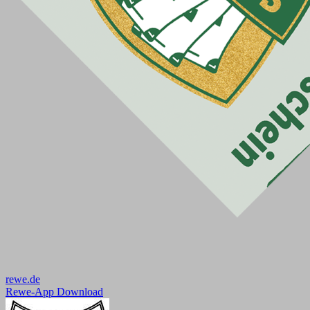
rewe.de
Rewe-App Download