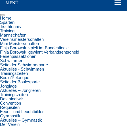
MENÜ
Home
Sparten
Tischtennis
Training
Mannschaften
Vereinsmeisterschaften
Mini-Meisterschaften
Finja Borowski spielt im Bundesfinale
Finja Borowski gewinnt Verbandsentscheid
Ferienpassaktionen
Schwimmen
Seite der Schwimmsparte
Aktuelles - Schwimmen
Trainingszeiten
Boule/Petanque
Seite der Boulesparte
Jonglage
Aktuelles – Jonglieren
Trainingszeiten
Das sind wir
Convention
Requisiten
Feuer- und Leuchtbilder
Gymnastik
Aktuelles – Gymnastik
Der Verein