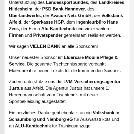
Unterstützung des
Landessportbundes
, des
Landkreises
Hildesheim
, der
PSD Bank Hannover
, des
Überlandwerks
, der
Avacon Netz GmbH
, der
Volksbank
Alfeld
, der
Sparkasse HGP
, dem
Ingenieurbüro Hans
Zeck,
der Firma
Alu-Kanttechnik
und vieler weiterer
Firmen
und
Privatspender
gemeinsam realisiert werden.
Wir sagen
VIELEN DANK
an alle Sponsoren!
Unser neuester Sponsor ist
Eldercare Mobile Pflege &
Service.
Die gesamte Tischtennissparte verdankt
Eldercare ihre neuen Trikots für die kommenden Saisons.
Zudem unterstützte uns die
LVM-Versicherungsagentur
Justus
aus Alfeld. Die Agentur Justus hat unsere 1.
Herrenmannschaft vom Tischtennis mit neuer
Sportbekleidung ausgestattet.
Ein herzliches Danke geht ebenfalls an die
Volksbank in
Schaumburg und Nienburg eG
für Auswärtstrikots und
an
ALU-Kanttechnik
für Trainingsanzüge.