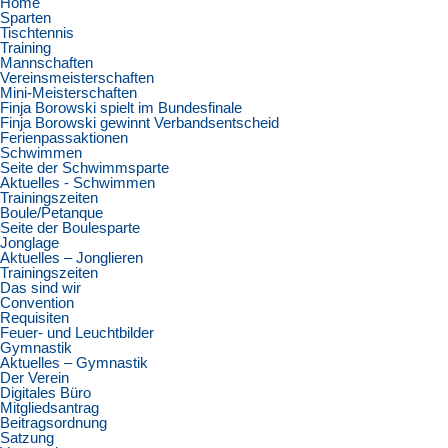
Home
Sparten
Tischtennis
Training
Mannschaften
Vereinsmeisterschaften
Mini-Meisterschaften
Finja Borowski spielt im Bundesfinale
Finja Borowski gewinnt Verbandsentscheid
Ferienpassaktionen
Schwimmen
Seite der Schwimmsparte
Aktuelles - Schwimmen
Trainingszeiten
Boule/Petanque
Seite der Boulesparte
Jonglage
Aktuelles – Jonglieren
Trainingszeiten
Das sind wir
Convention
Requisiten
Feuer- und Leuchtbilder
Gymnastik
Aktuelles – Gymnastik
Der Verein
Digitales Büro
Mitgliedsantrag
Beitragsordnung
Satzung